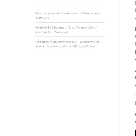
Anne Sturzwage
Treasure Hunt / Schatzsuche –
zu
Teamevent
Treasure Hunt /
Heinrich-Böll-Stiftung e.V.
zu
Schatzsuche – Teamevent
Winterabenteuer pur – Teamevents im
Robert
zu
Schnee, Eiswandern, Rallys, Offroad und mehr