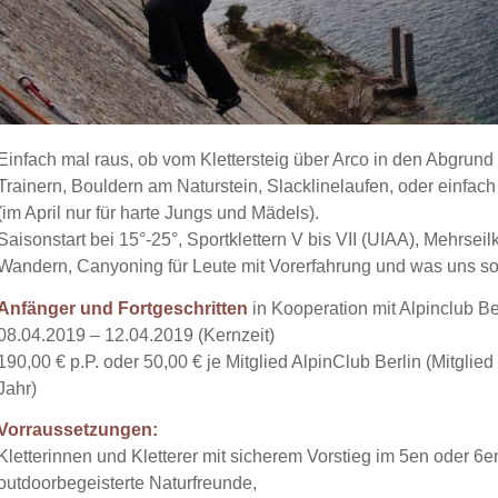
Einfach mal raus, ob vom Klettersteig über Arco in den Abgrund 
Trainern, Bouldern am Naturstein, Slacklinelaufen, oder einfa
(im April nur für harte Jungs und Mädels).
Saisonstart bei 15°-25°, Sportklettern V bis VII (UIAA), Mehrseilk
Wandern, Canyoning für Leute mit Vorerfahrung und was uns sons
Anfänger und Fortgeschritten
in Kooperation mit Alpinclub Be
08.04.2019 – 12.04.2019 (Kernzeit)
190,00 € p.P. oder 50,00 € je Mitglied AlpinClub Berlin (Mitglied
Jahr)
Vorraussetzungen:
Kletterinnen und Kletterer mit sicherem Vorstieg im 5en oder 6e
outdoorbegeisterte Naturfreunde,