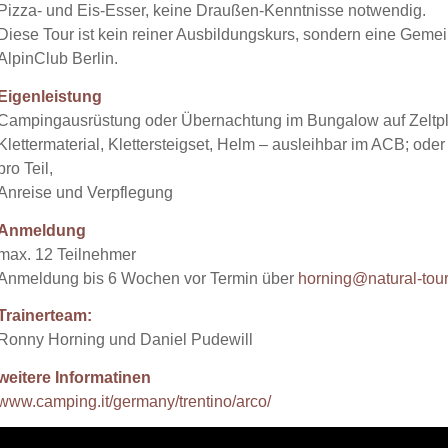
Pizza- und Eis-Esser, keine Draußen-Kenntnisse notwendig.
Diese Tour ist kein reiner Ausbildungskurs, sondern eine Geme
AlpinClub Berlin.
Eigenleistung
Campingausrüstung oder Übernachtung im Bungalow auf Zeltpl
Klettermaterial, Klettersteigset, Helm – ausleihbar im ACB; oder
pro Teil,
Anreise und Verpflegung
Anmeldung
max. 12 Teilnehmer
Anmeldung bis 6 Wochen vor Termin über
horning@natural-tour
Trainerteam:
Ronny Horning und Daniel Pudewill
weitere Informatinen
www.camping.it/germany/trentino/arco/