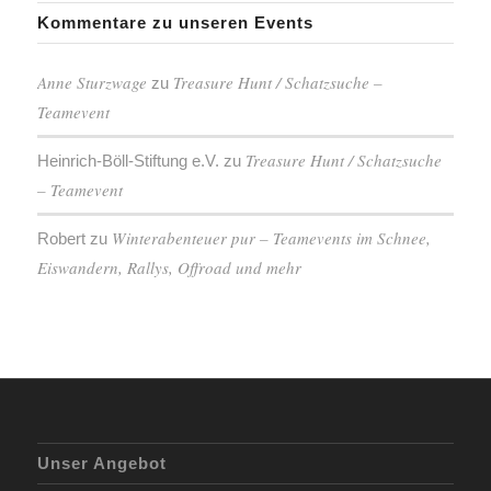
Kommentare zu unseren Events
Anne Sturzwage
Treasure Hunt / Schatzsuche –
zu
Teamevent
Treasure Hunt / Schatzsuche
Heinrich-Böll-Stiftung e.V.
zu
– Teamevent
Winterabenteuer pur – Teamevents im Schnee,
Robert
zu
Eiswandern, Rallys, Offroad und mehr
Unser Angebot