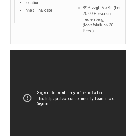
Location
89 € zzgl. MwSt. (bei
Inhalt Finalkiste
20-60 Personen
Teufelsberg)
(Malzfabrik ab 30
Pers.)