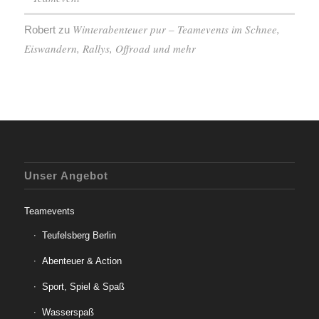
Winterabenteuer pur – Teamevents im Schnee,
Robert
zu
Eiswandern, Rallys, Offroad und mehr
Unser Angebot
Teamevents
Teufelsberg Berlin
Abenteuer & Action
Sport, Spiel & Spaß
Wasserspaß