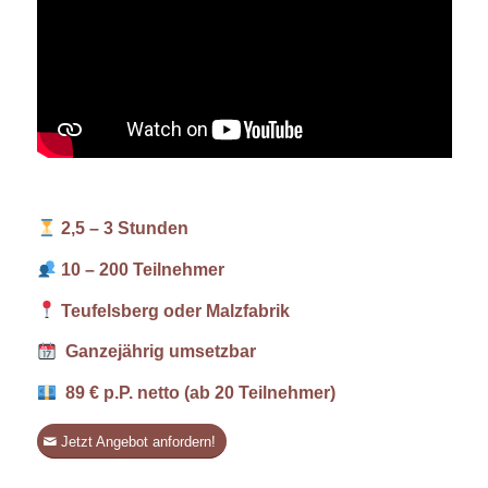
2,5 – 3 Stunden
10 – 200 Teilnehmer
Teufelsberg oder Malzfabrik
Ganzejährig umsetzbar
89 € p.P. netto (ab 20 Teilnehmer)
Jetzt Angebot anfordern!