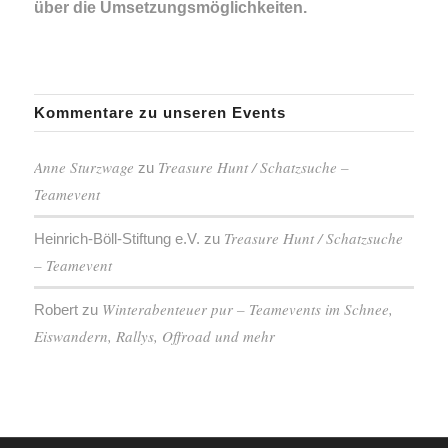
über die Umsetzungsmöglichkeiten.
Kommentare zu unseren Events
Anne Sturzwage
Treasure Hunt / Schatzsuche –
zu
Teamevent
Treasure Hunt / Schatzsuche
Heinrich-Böll-Stiftung e.V.
zu
– Teamevent
Winterabenteuer pur – Teamevents im Schnee,
Robert
zu
Eiswandern, Rallys, Offroad und mehr