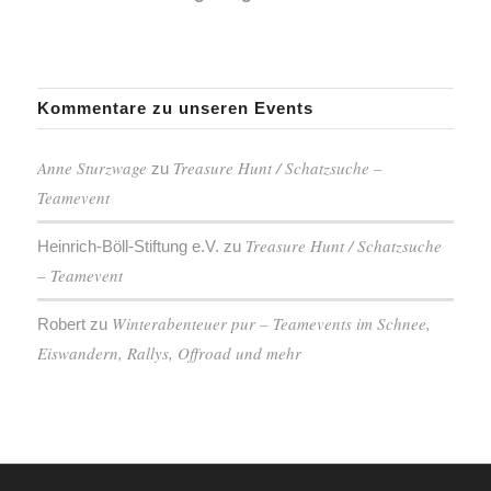
Kommentare zu unseren Events
Anne Sturzwage
Treasure Hunt / Schatzsuche –
zu
Teamevent
Treasure Hunt / Schatzsuche
Heinrich-Böll-Stiftung e.V.
zu
– Teamevent
Winterabenteuer pur – Teamevents im Schnee,
Robert
zu
Eiswandern, Rallys, Offroad und mehr