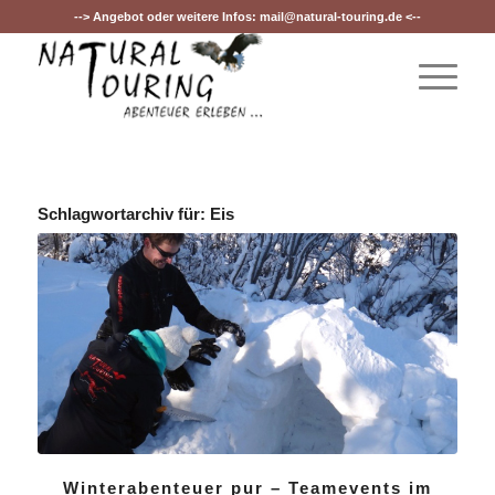
--> Angebot oder weitere Infos:
mail@natural-touring.de
<--
Schlagwortarchiv für:
Eis
Winterabenteuer pur – Teamevents im