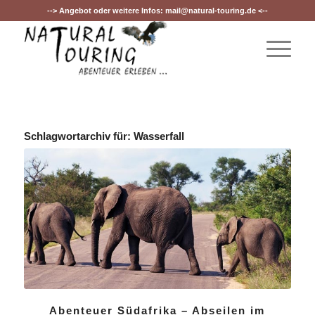
--> Angebot oder weitere Infos:
mail@natural-touring.de
<--
Schlagwortarchiv für:
Wasserfall
Abenteuer Südafrika – Abseilen im